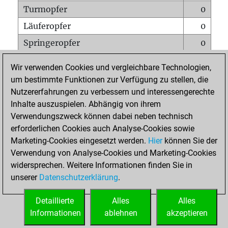
Turmopfer
0
Läuferopfer
0
Springeropfer
0
Bauernopfer
2
Wir verwenden Cookies und vergleichbare Technologien,
Matt auf vollem Brett
0
um bestimmte Funktionen zur Verfügung zu stellen, die
Nutzererfahrungen zu verbessern und interessengerechte
Bauer setzt Matt
0
Inhalte auszuspielen. Abhängig von ihrem
Erstickte Matts
0
Verwendungszweck können dabei neben technisch
Unterverwandlungen
0
erforderlichen Cookies auch Analyse-Cookies sowie
Marketing-Cookies eingesetzt werden.
Hier
können Sie der
Türme auf der siebten
0
Verwendung von Analyse-Cookies und Marketing-Cookies
widersprechen. Weitere Informationen finden Sie in
unserer
Datenschutzerklärung
.
STARTSEITE
Detaillierte
Alles
Alles
Informationen
ablehnen
akzeptieren