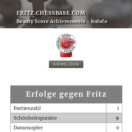
FRITZ.CHESSBASE.COM
Beauty Score Achievements - kulofo
ANMELDEN
Erfolge gegen Fritz
Partienzahl
1
Schönheitspunkte
9
Damenopfer
0