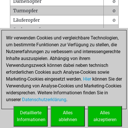
Damenopfer
0
Turmopfer
0
Läuferopfer
0
Springeropfer
1
Wir verwenden Cookies und vergleichbare Technologien,
Bauernopfer
0
um bestimmte Funktionen zur Verfügung zu stellen, die
Matt auf vollem Brett
0
Nutzererfahrungen zu verbessern und interessengerechte
Bauer setzt Matt
0
Inhalte auszuspielen. Abhängig von ihrem
Verwendungszweck können dabei neben technisch
Erstickte Matts
0
erforderlichen Cookies auch Analyse-Cookies sowie
Unterverwandlungen
0
Marketing-Cookies eingesetzt werden.
Hier
können Sie der
Verwendung von Analyse-Cookies und Marketing-Cookies
Türme auf der siebten
0
widersprechen. Weitere Informationen finden Sie in
unserer
Datenschutzerklärung
.
STARTSEITE
Detaillierte
Alles
Alles
Informationen
ablehnen
akzeptieren