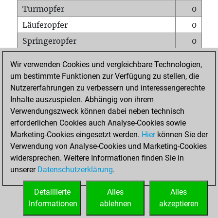
Turmopfer
0
Läuferopfer
0
Springeropfer
0
Bauernopfer
0
Wir verwenden Cookies und vergleichbare Technologien,
Matt auf vollem Brett
0
um bestimmte Funktionen zur Verfügung zu stellen, die
Nutzererfahrungen zu verbessern und interessengerechte
Bauer setzt Matt
0
Inhalte auszuspielen. Abhängig von ihrem
Erstickte Matts
0
Verwendungszweck können dabei neben technisch
Unterverwandlungen
0
erforderlichen Cookies auch Analyse-Cookies sowie
Marketing-Cookies eingesetzt werden.
Hier
können Sie der
Türme auf der siebten
0
Verwendung von Analyse-Cookies und Marketing-Cookies
widersprechen. Weitere Informationen finden Sie in
unserer
Datenschutzerklärung
.
STARTSEITE
Detaillierte
Alles
Alles
Informationen
ablehnen
akzeptieren