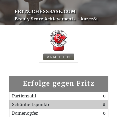
FRITZ.CHESSBASE.COM
Beauty Score Achievements - kurce81
ANMELDEN
Erfolge gegen Fritz
Partienzahl
0
Schönheitspunkte
0
Damenopfer
0