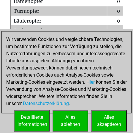
Damenopfer
0
Turmopfer
0
Läuferopfer
0
Springeropfer
0
Wir verwenden Cookies und vergleichbare Technologien,
Bauernopfer
0
um bestimmte Funktionen zur Verfügung zu stellen, die
Matt auf vollem Brett
0
Nutzererfahrungen zu verbessern und interessengerechte
Bauer setzt Matt
0
Inhalte auszuspielen. Abhängig von ihrem
Verwendungszweck können dabei neben technisch
Erstickte Matts
0
erforderlichen Cookies auch Analyse-Cookies sowie
Unterverwandlungen
0
Marketing-Cookies eingesetzt werden.
Hier
können Sie der
Verwendung von Analyse-Cookies und Marketing-Cookies
Türme auf der siebten
0
widersprechen. Weitere Informationen finden Sie in
unserer
Datenschutzerklärung
.
STARTSEITE
Detaillierte
Alles
Alles
Informationen
ablehnen
akzeptieren