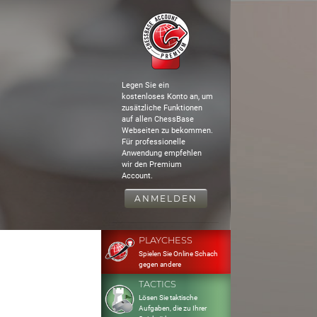
Legen Sie ein
kostenloses Konto an, um
zusätzliche Funktionen
auf allen ChessBase
Webseiten zu bekommen.
Für professionelle
Anwendung empfehlen
wir den Premium
Account.
ANMELDEN
PLAYCHESS
Spielen Sie Online Schach
gegen andere
TACTICS
Lösen Sie taktische
Aufgaben, die zu Ihrer