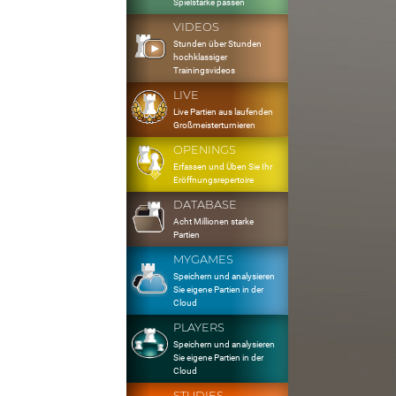
Spielstärke passen
VIDEOS
Stunden über Stunden
hochklassiger
Trainingsvideos
LIVE
Live Partien aus laufenden
Großmeisterturnieren
OPENINGS
Erfassen und Üben Sie Ihr
Eröffnungsrepertoire
DATABASE
Acht Millionen starke
Partien
MYGAMES
Speichern und analysieren
Sie eigene Partien in der
Cloud
PLAYERS
Speichern und analysieren
Sie eigene Partien in der
Cloud
STUDIES