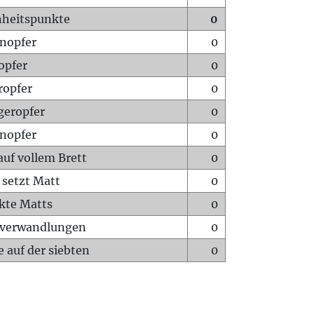
heitspunkte
0
nopfer
0
opfer
0
ropfer
0
geropfer
0
nopfer
0
auf vollem Brett
0
 setzt Matt
0
ckte Matts
0
rverwandlungen
0
 auf der siebten
0