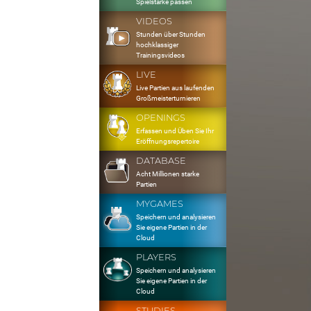
Spielstärke passen
VIDEOS
Stunden über Stunden
hochklassiger
Trainingsvideos
LIVE
Live Partien aus laufenden
Großmeisterturnieren
OPENINGS
Erfassen und Üben Sie Ihr
Eröffnungsrepertoire
DATABASE
Acht Millionen starke
Partien
MYGAMES
Speichern und analysieren
Sie eigene Partien in der
Cloud
PLAYERS
Speichern und analysieren
Sie eigene Partien in der
Cloud
STUDIES