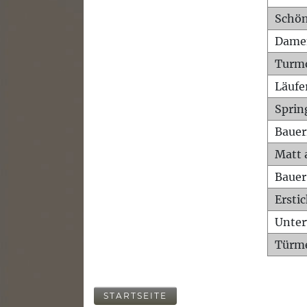
Schön
Dame
Turm
Läufe
Sprin
Bauer
Matt 
Bauer
Ersti
Unte
Türme
STARTSEITE