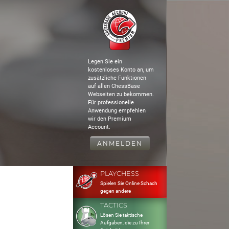
Legen Sie ein
kostenloses Konto an, um
zusätzliche Funktionen
auf allen ChessBase
Webseiten zu bekommen.
Für professionelle
Anwendung empfehlen
wir den Premium
Account.
ANMELDEN
PLAYCHESS
Spielen Sie Online Schach
gegen andere
TACTICS
Lösen Sie taktische
Aufgaben, die zu Ihrer