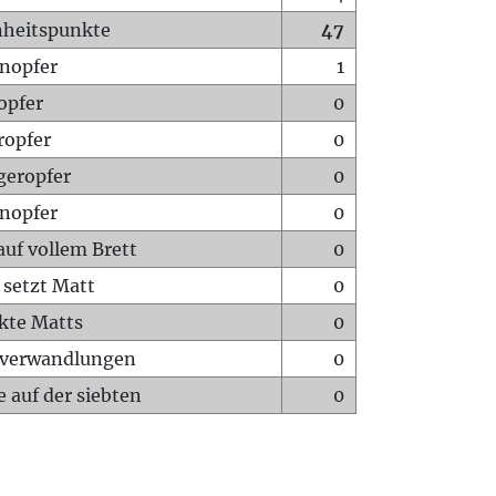
heitspunkte
47
nopfer
1
opfer
0
ropfer
0
geropfer
0
nopfer
0
auf vollem Brett
0
 setzt Matt
0
ckte Matts
0
rverwandlungen
0
 auf der siebten
0