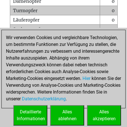
Damenopfer
0
Turmopfer
0
Läuferopfer
0
Springeropfer
0
Wir verwenden Cookies und vergleichbare Technologien,
Bauernopfer
0
um bestimmte Funktionen zur Verfügung zu stellen, die
Matt auf vollem Brett
0
Nutzererfahrungen zu verbessern und interessengerechte
Bauer setzt Matt
0
Inhalte auszuspielen. Abhängig von ihrem
Verwendungszweck können dabei neben technisch
Erstickte Matts
0
erforderlichen Cookies auch Analyse-Cookies sowie
Unterverwandlungen
0
Marketing-Cookies eingesetzt werden.
Hier
können Sie der
Verwendung von Analyse-Cookies und Marketing-Cookies
Türme auf der siebten
0
widersprechen. Weitere Informationen finden Sie in
unserer
Datenschutzerklärung
.
STARTSEITE
Detaillierte
Alles
Alles
Informationen
ablehnen
akzeptieren