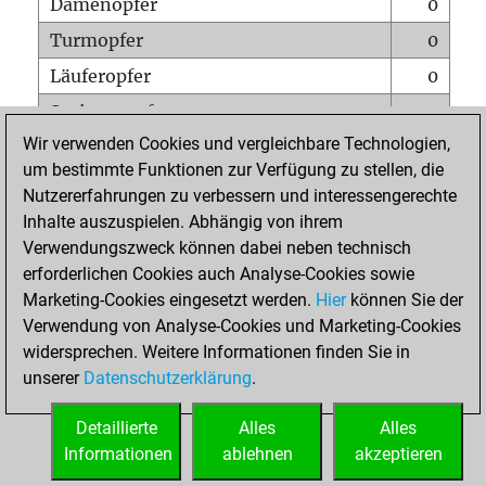
Damenopfer
0
Turmopfer
0
Läuferopfer
0
Springeropfer
0
Wir verwenden Cookies und vergleichbare Technologien,
Bauernopfer
0
um bestimmte Funktionen zur Verfügung zu stellen, die
Matt auf vollem Brett
0
Nutzererfahrungen zu verbessern und interessengerechte
Bauer setzt Matt
0
Inhalte auszuspielen. Abhängig von ihrem
Verwendungszweck können dabei neben technisch
Erstickte Matts
0
erforderlichen Cookies auch Analyse-Cookies sowie
Unterverwandlungen
0
Marketing-Cookies eingesetzt werden.
Hier
können Sie der
Verwendung von Analyse-Cookies und Marketing-Cookies
Türme auf der siebten
0
widersprechen. Weitere Informationen finden Sie in
unserer
Datenschutzerklärung
.
STARTSEITE
Detaillierte
Alles
Alles
Informationen
ablehnen
akzeptieren