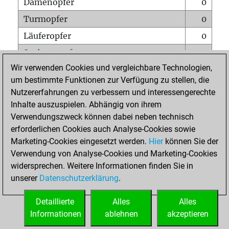
Damenopfer
0
Turmopfer
0
Läuferopfer
0
Springeropfer
0
Wir verwenden Cookies und vergleichbare Technologien,
Bauernopfer
0
um bestimmte Funktionen zur Verfügung zu stellen, die
Matt auf vollem Brett
0
Nutzererfahrungen zu verbessern und interessengerechte
Bauer setzt Matt
0
Inhalte auszuspielen. Abhängig von ihrem
Verwendungszweck können dabei neben technisch
Erstickte Matts
0
erforderlichen Cookies auch Analyse-Cookies sowie
Unterverwandlungen
0
Marketing-Cookies eingesetzt werden.
Hier
können Sie der
Verwendung von Analyse-Cookies und Marketing-Cookies
Türme auf der siebten
0
widersprechen. Weitere Informationen finden Sie in
unserer
Datenschutzerklärung
.
STARTSEITE
Detaillierte
Alles
Alles
Informationen
ablehnen
akzeptieren