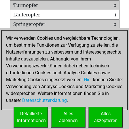
Turmopfer
0
Läuferopfer
1
Springeropfer
0
Bauernopfer
0
Wir verwenden Cookies und vergleichbare Technologien,
Matt auf vollem Brett
0
um bestimmte Funktionen zur Verfügung zu stellen, die
Nutzererfahrungen zu verbessern und interessengerechte
Bauer setzt Matt
0
Inhalte auszuspielen. Abhängig von ihrem
Erstickte Matts
0
Verwendungszweck können dabei neben technisch
Unterverwandlungen
0
erforderlichen Cookies auch Analyse-Cookies sowie
Marketing-Cookies eingesetzt werden.
Hier
können Sie der
Türme auf der siebten
0
Verwendung von Analyse-Cookies und Marketing-Cookies
widersprechen. Weitere Informationen finden Sie in
unserer
Datenschutzerklärung
.
STARTSEITE
Detaillierte
Alles
Alles
Informationen
ablehnen
akzeptieren