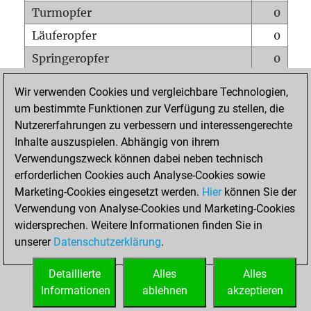
Turmopfer
0
Läuferopfer
0
Springeropfer
0
Bauernopfer
0
Wir verwenden Cookies und vergleichbare Technologien,
Matt auf vollem Brett
0
um bestimmte Funktionen zur Verfügung zu stellen, die
Nutzererfahrungen zu verbessern und interessengerechte
Bauer setzt Matt
0
Inhalte auszuspielen. Abhängig von ihrem
Erstickte Matts
0
Verwendungszweck können dabei neben technisch
Unterverwandlungen
0
erforderlichen Cookies auch Analyse-Cookies sowie
Marketing-Cookies eingesetzt werden.
Hier
können Sie der
Türme auf der siebten
0
Verwendung von Analyse-Cookies und Marketing-Cookies
widersprechen. Weitere Informationen finden Sie in
unserer
Datenschutzerklärung
.
STARTSEITE
Detaillierte
Alles
Alles
Informationen
ablehnen
akzeptieren