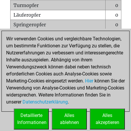
Turmopfer
0
Läuferopfer
0
Springeropfer
0
Bauernopfer
0
Wir verwenden Cookies und vergleichbare Technologien,
Matt auf vollem Brett
0
um bestimmte Funktionen zur Verfügung zu stellen, die
Nutzererfahrungen zu verbessern und interessengerechte
Bauer setzt Matt
0
Inhalte auszuspielen. Abhängig von ihrem
Erstickte Matts
0
Verwendungszweck können dabei neben technisch
Unterverwandlungen
0
erforderlichen Cookies auch Analyse-Cookies sowie
Marketing-Cookies eingesetzt werden.
Hier
können Sie der
Türme auf der siebten
0
Verwendung von Analyse-Cookies und Marketing-Cookies
widersprechen. Weitere Informationen finden Sie in
unserer
Datenschutzerklärung
.
STARTSEITE
Detaillierte
Alles
Alles
Informationen
ablehnen
akzeptieren