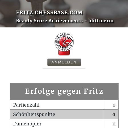
FRITZ.CHESSBASE.COM
Beauty Score Achievements - ldittmerm
ANMELDEN
Erfolge gegen Fritz
Partienzahl
0
Schönheitspunkte
0
Damenopfer
0