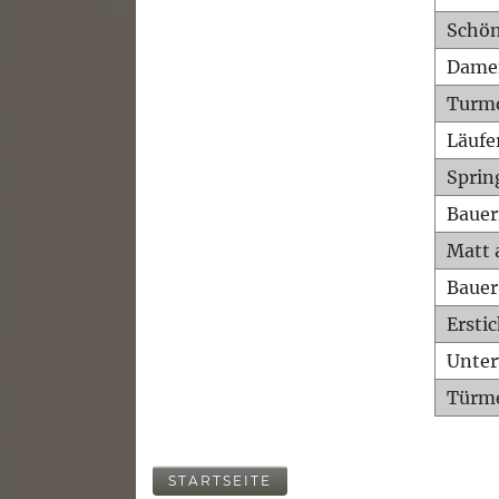
Schön
Dame
Turm
Läufe
Sprin
Bauer
Matt 
Bauer
Ersti
Unte
Türme
STARTSEITE