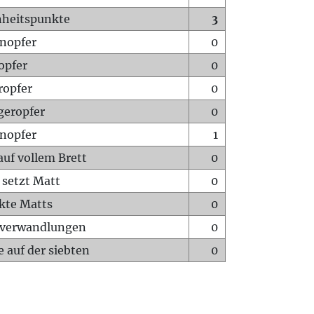
heitspunkte
3
nopfer
0
opfer
0
ropfer
0
geropfer
0
nopfer
1
auf vollem Brett
0
 setzt Matt
0
ckte Matts
0
rverwandlungen
0
 auf der siebten
0