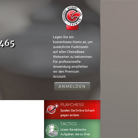
Legen Sie ein
6465
kostenloses Konto an, um
zusätzliche Funktionen
auf allen ChessBase
Webseiten zu bekommen.
Für professionelle
Anwendung empfehlen
wir den Premium
Account.
ANMELDEN
PLAYCHESS
Spielen Sie Online Schach
gegen andere
TACTICS
Lösen Sie taktische
Aufgaben, die zu Ihrer