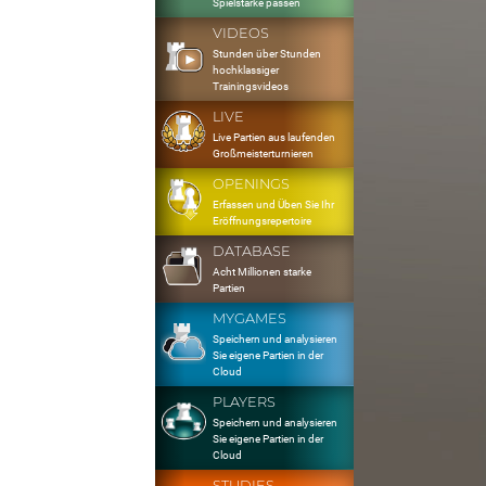
Spielstärke passen
VIDEOS
Stunden über Stunden
hochklassiger
Trainingsvideos
LIVE
Live Partien aus laufenden
Großmeisterturnieren
OPENINGS
Erfassen und Üben Sie Ihr
Eröffnungsrepertoire
DATABASE
Acht Millionen starke
Partien
MYGAMES
Speichern und analysieren
Sie eigene Partien in der
Cloud
PLAYERS
Speichern und analysieren
Sie eigene Partien in der
Cloud
STUDIES