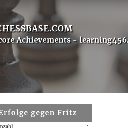
CHESSBASE.COM
core Achievements - learning45
Erfolge gegen Fritz
enzahl
1