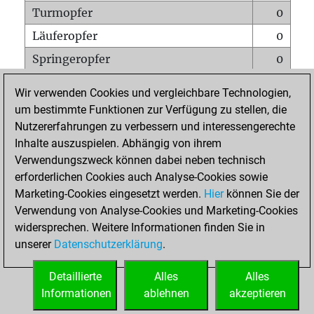
Turmopfer
0
Läuferopfer
0
Springeropfer
0
Bauernopfer
1
Wir verwenden Cookies und vergleichbare Technologien,
Matt auf vollem Brett
0
um bestimmte Funktionen zur Verfügung zu stellen, die
Nutzererfahrungen zu verbessern und interessengerechte
Bauer setzt Matt
0
Inhalte auszuspielen. Abhängig von ihrem
Erstickte Matts
0
Verwendungszweck können dabei neben technisch
Unterverwandlungen
0
erforderlichen Cookies auch Analyse-Cookies sowie
Marketing-Cookies eingesetzt werden.
Hier
können Sie der
Türme auf der siebten
0
Verwendung von Analyse-Cookies und Marketing-Cookies
widersprechen. Weitere Informationen finden Sie in
unserer
Datenschutzerklärung
.
STARTSEITE
Detaillierte
Alles
Alles
Informationen
ablehnen
akzeptieren