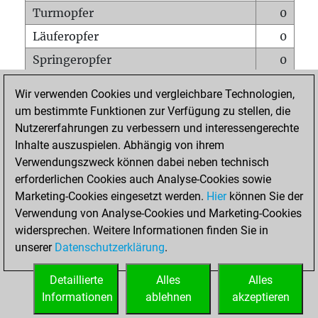
Turmopfer
0
Läuferopfer
0
Springeropfer
0
Bauernopfer
0
Wir verwenden Cookies und vergleichbare Technologien,
Matt auf vollem Brett
0
um bestimmte Funktionen zur Verfügung zu stellen, die
Nutzererfahrungen zu verbessern und interessengerechte
Bauer setzt Matt
0
Inhalte auszuspielen. Abhängig von ihrem
Erstickte Matts
0
Verwendungszweck können dabei neben technisch
Unterverwandlungen
0
erforderlichen Cookies auch Analyse-Cookies sowie
Marketing-Cookies eingesetzt werden.
Hier
können Sie der
Türme auf der siebten
0
Verwendung von Analyse-Cookies und Marketing-Cookies
widersprechen. Weitere Informationen finden Sie in
unserer
Datenschutzerklärung
.
STARTSEITE
Detaillierte
Alles
Alles
Informationen
ablehnen
akzeptieren