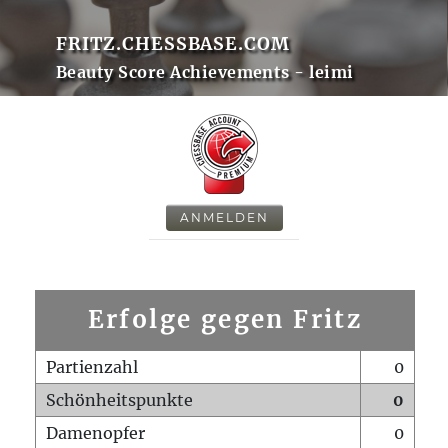
FRITZ.CHESSBASE.COM
Beauty Score Achievements - leimi
ANMELDEN
Erfolge gegen Fritz
Partienzahl
0
Schönheitspunkte
0
Damenopfer
0