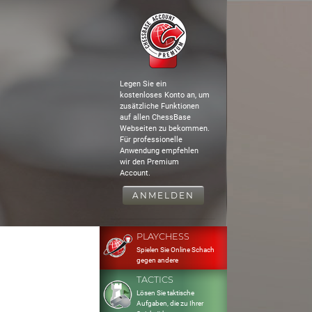
Legen Sie ein
kostenloses Konto an, um
zusätzliche Funktionen
auf allen ChessBase
Webseiten zu bekommen.
Für professionelle
Anwendung empfehlen
wir den Premium
Account.
ANMELDEN
PLAYCHESS
Spielen Sie Online Schach
gegen andere
TACTICS
Lösen Sie taktische
Aufgaben, die zu Ihrer