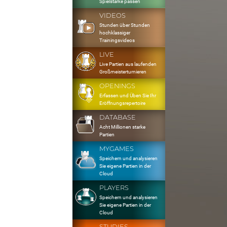
Spielstärke passen
VIDEOS
Stunden über Stunden
hochklassiger
Trainingsvideos
LIVE
Live Partien aus laufenden
Großmeisterturnieren
OPENINGS
Erfassen und Üben Sie Ihr
Eröffnungsrepertoire
DATABASE
Acht Millionen starke
Partien
MYGAMES
Speichern und analysieren
Sie eigene Partien in der
Cloud
PLAYERS
Speichern und analysieren
Sie eigene Partien in der
Cloud
STUDIES