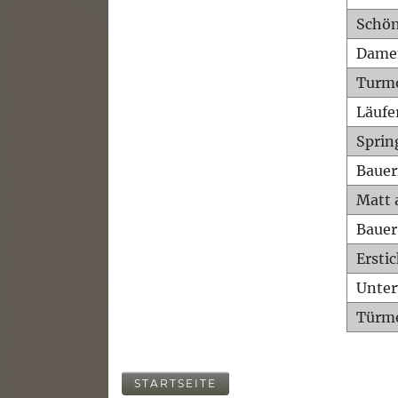
Schön
Dame
Turm
Läufe
Sprin
Bauer
Matt 
Bauer
Ersti
Unte
Türme
STARTSEITE