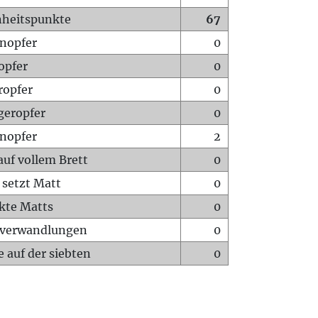
heitspunkte
67
nopfer
0
opfer
0
ropfer
0
geropfer
0
nopfer
2
auf vollem Brett
0
 setzt Matt
0
ckte Matts
0
rverwandlungen
0
 auf der siebten
0