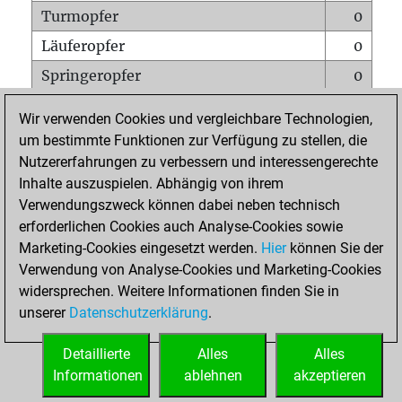
Turmopfer
0
Läuferopfer
0
Springeropfer
0
Bauernopfer
0
Wir verwenden Cookies und vergleichbare Technologien,
Matt auf vollem Brett
0
um bestimmte Funktionen zur Verfügung zu stellen, die
Nutzererfahrungen zu verbessern und interessengerechte
Bauer setzt Matt
0
Inhalte auszuspielen. Abhängig von ihrem
Erstickte Matts
0
Verwendungszweck können dabei neben technisch
Unterverwandlungen
0
erforderlichen Cookies auch Analyse-Cookies sowie
Marketing-Cookies eingesetzt werden.
Hier
können Sie der
Türme auf der siebten
0
Verwendung von Analyse-Cookies und Marketing-Cookies
widersprechen. Weitere Informationen finden Sie in
unserer
Datenschutzerklärung
.
STARTSEITE
Detaillierte
Alles
Alles
Informationen
ablehnen
akzeptieren