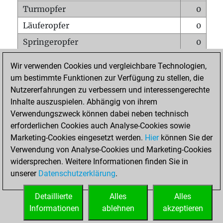
Turmopfer
0
Läuferopfer
0
Springeropfer
0
Bauernopfer
0
Wir verwenden Cookies und vergleichbare Technologien,
Matt auf vollem Brett
0
um bestimmte Funktionen zur Verfügung zu stellen, die
Nutzererfahrungen zu verbessern und interessengerechte
Bauer setzt Matt
0
Inhalte auszuspielen. Abhängig von ihrem
Erstickte Matts
0
Verwendungszweck können dabei neben technisch
Unterverwandlungen
0
erforderlichen Cookies auch Analyse-Cookies sowie
Marketing-Cookies eingesetzt werden.
Hier
können Sie der
Türme auf der siebten
0
Verwendung von Analyse-Cookies und Marketing-Cookies
widersprechen. Weitere Informationen finden Sie in
unserer
Datenschutzerklärung
.
STARTSEITE
Detaillierte
Alles
Alles
Informationen
ablehnen
akzeptieren