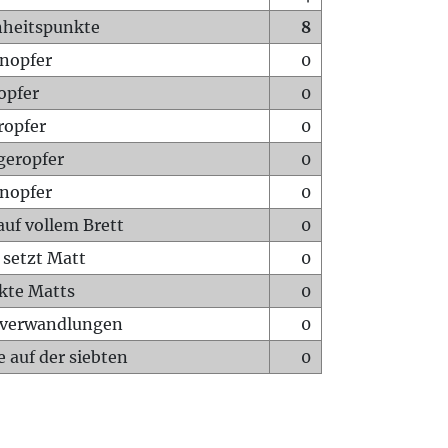
heitspunkte
8
nopfer
0
opfer
0
ropfer
0
geropfer
0
nopfer
0
auf vollem Brett
0
 setzt Matt
0
ckte Matts
0
rverwandlungen
0
 auf der siebten
0