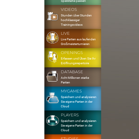
Spielstärke passen
VIDEOS
Stunden über Stunden
hochklassiger
Trainingsvideos
LIVE
Live Partien aus laufenden
Großmeisterturnieren
OPENINGS
Erfassen und Üben Sie Ihr
Eröffnungsrepertoire
DATABASE
Acht Millionen starke
Partien
MYGAMES
Speichern und analysieren
Sie eigene Partien in der
Cloud
PLAYERS
Speichern und analysieren
Sie eigene Partien in der
Cloud
STUDIES