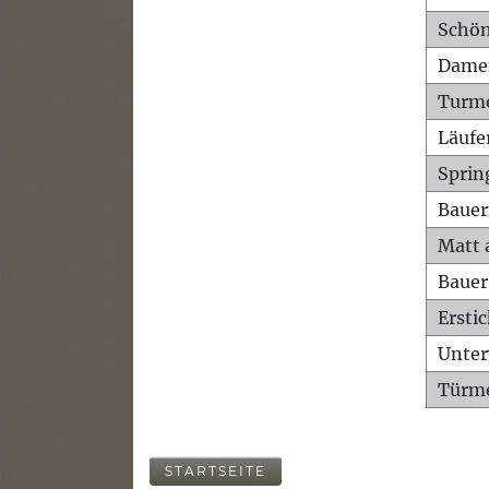
Schön
Dame
Turm
Läufe
Sprin
Bauer
Matt 
Bauer
Ersti
Unte
Türme
STARTSEITE