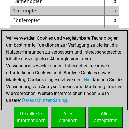
Damenopfer
0
Turmopfer
0
Läuferopfer
0
Springeropfer
0
Wir verwenden Cookies und vergleichbare Technologien,
Bauernopfer
0
um bestimmte Funktionen zur Verfügung zu stellen, die
Matt auf vollem Brett
0
Nutzererfahrungen zu verbessern und interessengerechte
Bauer setzt Matt
0
Inhalte auszuspielen. Abhängig von ihrem
Verwendungszweck können dabei neben technisch
Erstickte Matts
0
erforderlichen Cookies auch Analyse-Cookies sowie
Unterverwandlungen
0
Marketing-Cookies eingesetzt werden.
Hier
können Sie der
Verwendung von Analyse-Cookies und Marketing-Cookies
Türme auf der siebten
0
widersprechen. Weitere Informationen finden Sie in
unserer
Datenschutzerklärung
.
STARTSEITE
Detaillierte
Alles
Alles
Informationen
ablehnen
akzeptieren