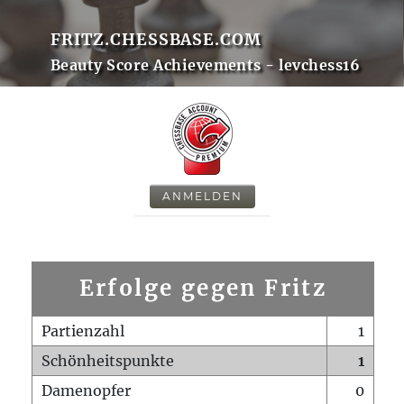
FRITZ.CHESSBASE.COM
Beauty Score Achievements - levchess16
ANMELDEN
Erfolge gegen Fritz
Partienzahl
1
Schönheitspunkte
1
Damenopfer
0