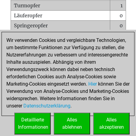
Turmopfer
1
Läuferopfer
0
Springeropfer
0
Bauernopfer
0
Wir verwenden Cookies und vergleichbare Technologien,
Matt auf vollem Brett
0
um bestimmte Funktionen zur Verfügung zu stellen, die
Nutzererfahrungen zu verbessern und interessengerechte
Bauer setzt Matt
0
Inhalte auszuspielen. Abhängig von ihrem
Erstickte Matts
0
Verwendungszweck können dabei neben technisch
Unterverwandlungen
0
erforderlichen Cookies auch Analyse-Cookies sowie
Marketing-Cookies eingesetzt werden.
Hier
können Sie der
Türme auf der siebten
0
Verwendung von Analyse-Cookies und Marketing-Cookies
widersprechen. Weitere Informationen finden Sie in
unserer
Datenschutzerklärung
.
STARTSEITE
Detaillierte
Alles
Alles
Informationen
ablehnen
akzeptieren