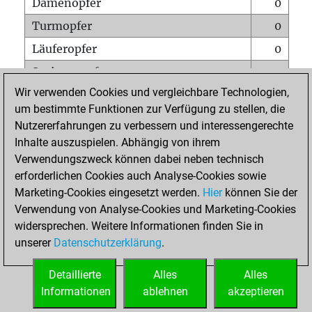
Damenopfer
0
Turmopfer
0
Läuferopfer
0
Springeropfer
0
Wir verwenden Cookies und vergleichbare Technologien,
Bauernopfer
0
um bestimmte Funktionen zur Verfügung zu stellen, die
Matt auf vollem Brett
0
Nutzererfahrungen zu verbessern und interessengerechte
Bauer setzt Matt
0
Inhalte auszuspielen. Abhängig von ihrem
Verwendungszweck können dabei neben technisch
Erstickte Matts
0
erforderlichen Cookies auch Analyse-Cookies sowie
Unterverwandlungen
0
Marketing-Cookies eingesetzt werden.
Hier
können Sie der
Verwendung von Analyse-Cookies und Marketing-Cookies
Türme auf der siebten
0
widersprechen. Weitere Informationen finden Sie in
unserer
Datenschutzerklärung
.
STARTSEITE
Detaillierte
Alles
Alles
Informationen
ablehnen
akzeptieren