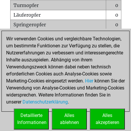
Turmopfer
0
Läuferopfer
0
Springeropfer
0
Bauernopfer
0
Wir verwenden Cookies und vergleichbare Technologien,
Matt auf vollem Brett
0
um bestimmte Funktionen zur Verfügung zu stellen, die
Nutzererfahrungen zu verbessern und interessengerechte
Bauer setzt Matt
0
Inhalte auszuspielen. Abhängig von ihrem
Erstickte Matts
0
Verwendungszweck können dabei neben technisch
Unterverwandlungen
0
erforderlichen Cookies auch Analyse-Cookies sowie
Marketing-Cookies eingesetzt werden.
Hier
können Sie der
Türme auf der siebten
0
Verwendung von Analyse-Cookies und Marketing-Cookies
widersprechen. Weitere Informationen finden Sie in
unserer
Datenschutzerklärung
.
STARTSEITE
Detaillierte
Alles
Alles
Informationen
ablehnen
akzeptieren