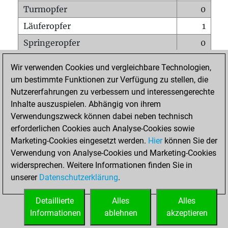
Turmopfer
0
Läuferopfer
1
Springeropfer
0
Bauernopfer
0
Wir verwenden Cookies und vergleichbare Technologien,
Matt auf vollem Brett
0
um bestimmte Funktionen zur Verfügung zu stellen, die
Nutzererfahrungen zu verbessern und interessengerechte
Bauer setzt Matt
0
Inhalte auszuspielen. Abhängig von ihrem
Erstickte Matts
0
Verwendungszweck können dabei neben technisch
Unterverwandlungen
0
erforderlichen Cookies auch Analyse-Cookies sowie
Marketing-Cookies eingesetzt werden.
Hier
können Sie der
Türme auf der siebten
0
Verwendung von Analyse-Cookies und Marketing-Cookies
widersprechen. Weitere Informationen finden Sie in
unserer
Datenschutzerklärung
.
STARTSEITE
Detaillierte
Alles
Alles
Informationen
ablehnen
akzeptieren