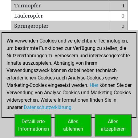
Turmopfer
1
Läuferopfer
0
Springeropfer
0
Bauernopfer
0
Wir verwenden Cookies und vergleichbare Technologien,
Matt auf vollem Brett
0
um bestimmte Funktionen zur Verfügung zu stellen, die
Nutzererfahrungen zu verbessern und interessengerechte
Bauer setzt Matt
0
Inhalte auszuspielen. Abhängig von ihrem
Erstickte Matts
0
Verwendungszweck können dabei neben technisch
Unterverwandlungen
0
erforderlichen Cookies auch Analyse-Cookies sowie
Marketing-Cookies eingesetzt werden.
Hier
können Sie der
Türme auf der siebten
0
Verwendung von Analyse-Cookies und Marketing-Cookies
widersprechen. Weitere Informationen finden Sie in
unserer
Datenschutzerklärung
.
STARTSEITE
Detaillierte
Alles
Alles
Informationen
ablehnen
akzeptieren