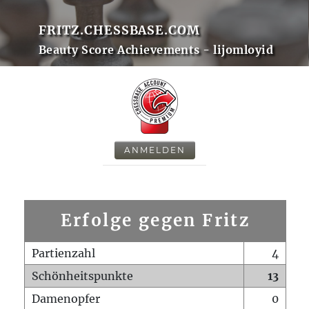
FRITZ.CHESSBASE.COM
Beauty Score Achievements - lijomloyid
ANMELDEN
Erfolge gegen Fritz
Partienzahl
4
Schönheitspunkte
13
Damenopfer
0