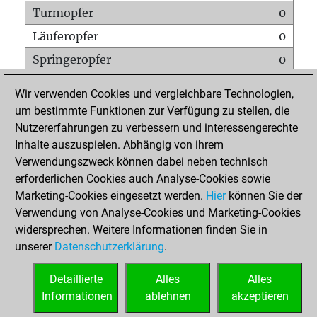
Turmopfer
0
Läuferopfer
0
Springeropfer
0
Bauernopfer
3
Wir verwenden Cookies und vergleichbare Technologien,
Matt auf vollem Brett
0
um bestimmte Funktionen zur Verfügung zu stellen, die
Nutzererfahrungen zu verbessern und interessengerechte
Bauer setzt Matt
0
Inhalte auszuspielen. Abhängig von ihrem
Erstickte Matts
0
Verwendungszweck können dabei neben technisch
Unterverwandlungen
0
erforderlichen Cookies auch Analyse-Cookies sowie
Marketing-Cookies eingesetzt werden.
Hier
können Sie der
Türme auf der siebten
0
Verwendung von Analyse-Cookies und Marketing-Cookies
widersprechen. Weitere Informationen finden Sie in
unserer
Datenschutzerklärung
.
STARTSEITE
Detaillierte
Alles
Alles
Informationen
ablehnen
akzeptieren