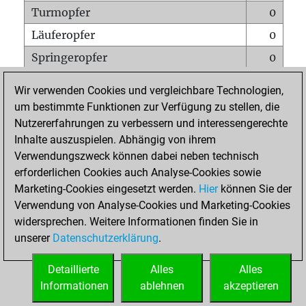
Turmopfer
0
Läuferopfer
0
Springeropfer
0
Bauernopfer
0
Wir verwenden Cookies und vergleichbare Technologien,
Matt auf vollem Brett
0
um bestimmte Funktionen zur Verfügung zu stellen, die
Nutzererfahrungen zu verbessern und interessengerechte
Bauer setzt Matt
0
Inhalte auszuspielen. Abhängig von ihrem
Erstickte Matts
0
Verwendungszweck können dabei neben technisch
Unterverwandlungen
0
erforderlichen Cookies auch Analyse-Cookies sowie
Marketing-Cookies eingesetzt werden.
Hier
können Sie der
Türme auf der siebten
0
Verwendung von Analyse-Cookies und Marketing-Cookies
widersprechen. Weitere Informationen finden Sie in
unserer
Datenschutzerklärung
.
STARTSEITE
Detaillierte
Alles
Alles
Informationen
ablehnen
akzeptieren