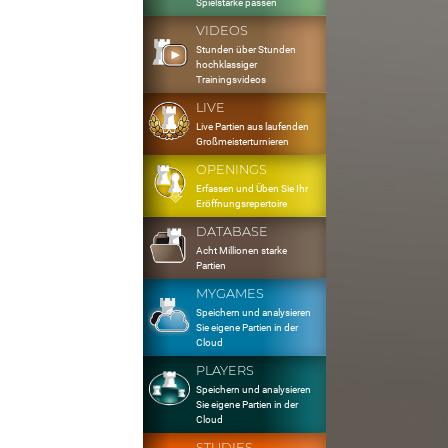
Spielstärke passen
VIDEOS
Stunden über Stunden
hochklassiger
Trainingsvideos
LIVE
Live Partien aus laufenden
Großmeisterturnieren
OPENINGS
Erfassen und Üben Sie Ihr
Eröffnungsrepertoire
DATABASE
Acht Millionen starke
Partien
MYGAMES
Speichern und analysieren
Sie eigene Partien in der
Cloud
PLAYERS
Speichern und analysieren
Sie eigene Partien in der
Cloud
STUDIES