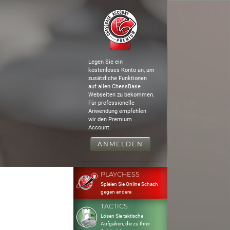
Legen Sie ein
kostenloses Konto an, um
zusätzliche Funktionen
auf allen ChessBase
Webseiten zu bekommen.
Für professionelle
Anwendung empfehlen
wir den Premium
Account.
ANMELDEN
PLAYCHESS
Spielen Sie Online Schach
gegen andere
TACTICS
Lösen Sie taktische
Aufgaben, die zu Ihrer