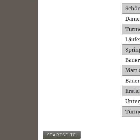
Schön
Dame
Turm
Läufe
Sprin
Bauer
Matt 
Bauer
Ersti
Unte
Türme
STARTSEITE