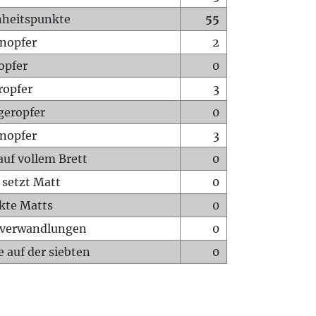
heitspunkte
55
nopfer
2
opfer
0
ropfer
3
geropfer
0
nopfer
3
auf vollem Brett
0
 setzt Matt
0
ckte Matts
0
rverwandlungen
0
 auf der siebten
0