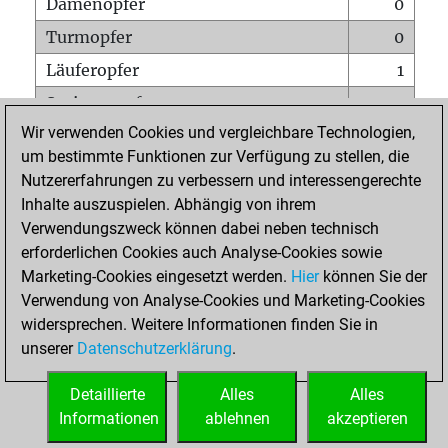
Damenopfer
0
Turmopfer
0
Läuferopfer
1
Springeropfer
0
Wir verwenden Cookies und vergleichbare Technologien,
Bauernopfer
0
um bestimmte Funktionen zur Verfügung zu stellen, die
Matt auf vollem Brett
0
Nutzererfahrungen zu verbessern und interessengerechte
Bauer setzt Matt
0
Inhalte auszuspielen. Abhängig von ihrem
Verwendungszweck können dabei neben technisch
Erstickte Matts
0
erforderlichen Cookies auch Analyse-Cookies sowie
Unterverwandlungen
0
Marketing-Cookies eingesetzt werden.
Hier
können Sie der
Verwendung von Analyse-Cookies und Marketing-Cookies
Türme auf der siebten
0
widersprechen. Weitere Informationen finden Sie in
unserer
Datenschutzerklärung
.
STARTSEITE
Detaillierte
Alles
Alles
Informationen
ablehnen
akzeptieren