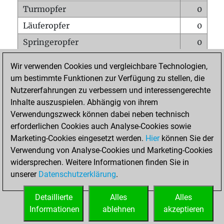
Turmopfer
0
Läuferopfer
0
Springeropfer
0
Bauernopfer
2
Wir verwenden Cookies und vergleichbare Technologien,
Matt auf vollem Brett
0
um bestimmte Funktionen zur Verfügung zu stellen, die
Nutzererfahrungen zu verbessern und interessengerechte
Bauer setzt Matt
0
Inhalte auszuspielen. Abhängig von ihrem
Erstickte Matts
0
Verwendungszweck können dabei neben technisch
Unterverwandlungen
0
erforderlichen Cookies auch Analyse-Cookies sowie
Marketing-Cookies eingesetzt werden.
Hier
können Sie der
Türme auf der siebten
0
Verwendung von Analyse-Cookies und Marketing-Cookies
widersprechen. Weitere Informationen finden Sie in
unserer
Datenschutzerklärung
.
STARTSEITE
Detaillierte
Alles
Alles
Informationen
ablehnen
akzeptieren