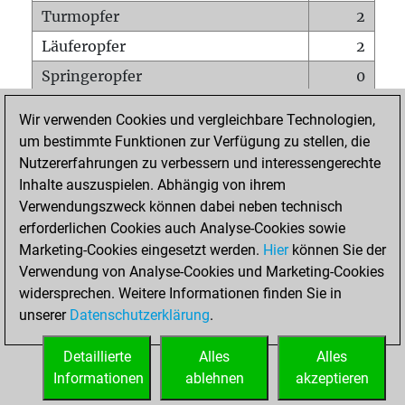
Turmopfer
2
Läuferopfer
2
Springeropfer
0
Bauernopfer
6
Wir verwenden Cookies und vergleichbare Technologien,
Matt auf vollem Brett
0
um bestimmte Funktionen zur Verfügung zu stellen, die
Nutzererfahrungen zu verbessern und interessengerechte
Bauer setzt Matt
0
Inhalte auszuspielen. Abhängig von ihrem
Erstickte Matts
0
Verwendungszweck können dabei neben technisch
Unterverwandlungen
0
erforderlichen Cookies auch Analyse-Cookies sowie
Marketing-Cookies eingesetzt werden.
Hier
können Sie der
Türme auf der siebten
1
Verwendung von Analyse-Cookies und Marketing-Cookies
widersprechen. Weitere Informationen finden Sie in
unserer
Datenschutzerklärung
.
STARTSEITE
Detaillierte
Alles
Alles
Informationen
ablehnen
akzeptieren