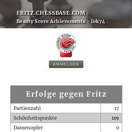
FRITZ.CHESSBASE.COM
Beauty Score Achievements - lok74
ANMELDEN
Erfolge gegen Fritz
Partienzahl
17
Schönheitspunkte
119
Damenopfer
0