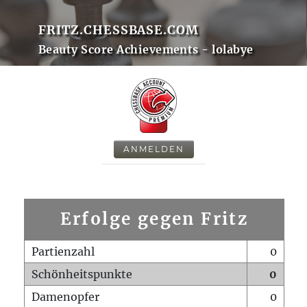
FRITZ.CHESSBASE.COM
Beauty Score Achievements - lolabye
ANMELDEN
Erfolge gegen Fritz
Partienzahl
0
Schönheitspunkte
0
Damenopfer
0