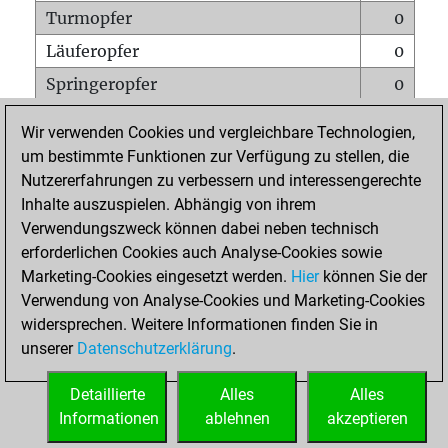
Turmopfer
0
Läuferopfer
0
Springeropfer
0
Bauernopfer
0
Wir verwenden Cookies und vergleichbare Technologien,
Matt auf vollem Brett
0
um bestimmte Funktionen zur Verfügung zu stellen, die
Nutzererfahrungen zu verbessern und interessengerechte
Bauer setzt Matt
0
Inhalte auszuspielen. Abhängig von ihrem
Erstickte Matts
0
Verwendungszweck können dabei neben technisch
Unterverwandlungen
0
erforderlichen Cookies auch Analyse-Cookies sowie
Marketing-Cookies eingesetzt werden.
Hier
können Sie der
Türme auf der siebten
0
Verwendung von Analyse-Cookies und Marketing-Cookies
widersprechen. Weitere Informationen finden Sie in
unserer
Datenschutzerklärung
.
STARTSEITE
Detaillierte
Alles
Alles
Informationen
ablehnen
akzeptieren