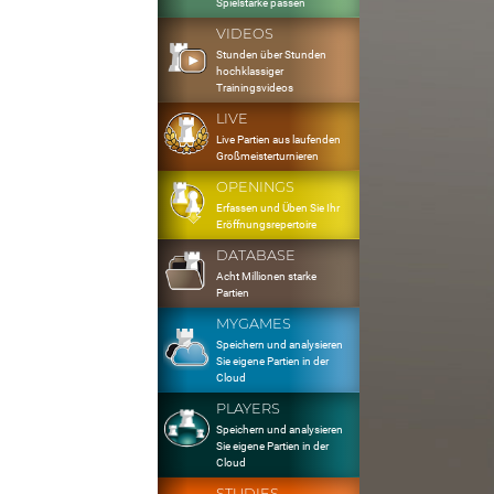
Spielstärke passen
VIDEOS
Stunden über Stunden
hochklassiger
Trainingsvideos
LIVE
Live Partien aus laufenden
Großmeisterturnieren
OPENINGS
Erfassen und Üben Sie Ihr
Eröffnungsrepertoire
DATABASE
Acht Millionen starke
Partien
MYGAMES
Speichern und analysieren
Sie eigene Partien in der
Cloud
PLAYERS
Speichern und analysieren
Sie eigene Partien in der
Cloud
STUDIES