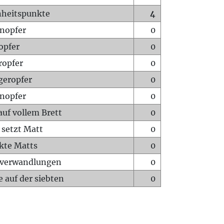
heitspunkte
4
nopfer
0
opfer
0
ropfer
0
geropfer
0
nopfer
0
auf vollem Brett
0
 setzt Matt
0
ckte Matts
0
rverwandlungen
0
 auf der siebten
0