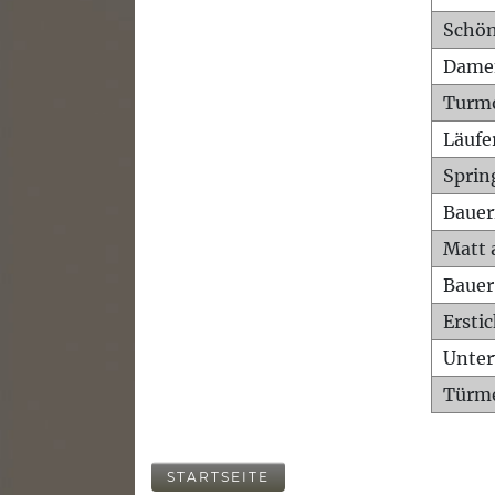
Schön
Dame
Turm
Läufe
Sprin
Bauer
Matt 
Bauer
Ersti
Unte
Türme
STARTSEITE