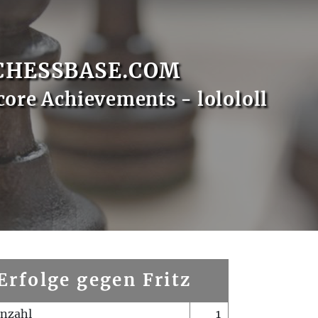
CHESSBASE.COM
core Achievements - lolololl
Erfolge gegen Fritz
enzahl
1