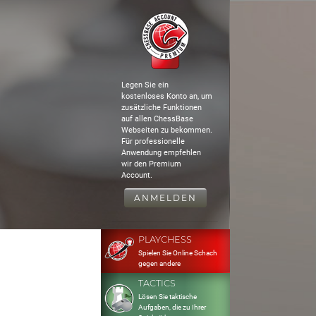
Legen Sie ein
kostenloses Konto an, um
zusätzliche Funktionen
auf allen ChessBase
Webseiten zu bekommen.
Für professionelle
Anwendung empfehlen
wir den Premium
Account.
ANMELDEN
PLAYCHESS
Spielen Sie Online Schach
gegen andere
TACTICS
Lösen Sie taktische
Aufgaben, die zu Ihrer