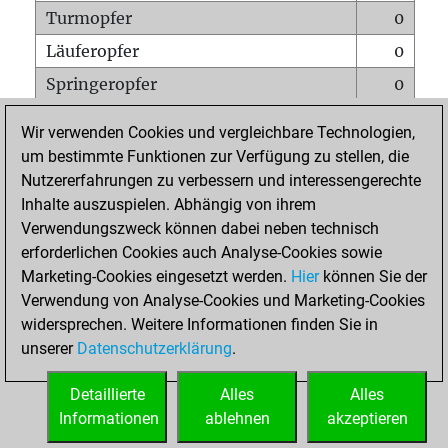
Turmopfer
0
Läuferopfer
0
Springeropfer
0
Bauernopfer
1
Wir verwenden Cookies und vergleichbare Technologien,
Matt auf vollem Brett
0
um bestimmte Funktionen zur Verfügung zu stellen, die
Nutzererfahrungen zu verbessern und interessengerechte
Bauer setzt Matt
0
Inhalte auszuspielen. Abhängig von ihrem
Erstickte Matts
0
Verwendungszweck können dabei neben technisch
Unterverwandlungen
0
erforderlichen Cookies auch Analyse-Cookies sowie
Marketing-Cookies eingesetzt werden.
Hier
können Sie der
Türme auf der siebten
0
Verwendung von Analyse-Cookies und Marketing-Cookies
widersprechen. Weitere Informationen finden Sie in
unserer
Datenschutzerklärung
.
STARTSEITE
Detaillierte
Alles
Alles
Informationen
ablehnen
akzeptieren