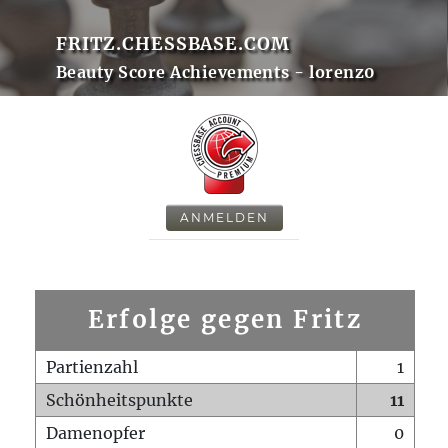
FRITZ.CHESSBASE.COM
Beauty Score Achievements - lorenz0
ANMELDEN
Erfolge gegen Fritz
Partienzahl
1
Schönheitspunkte
11
Damenopfer
0