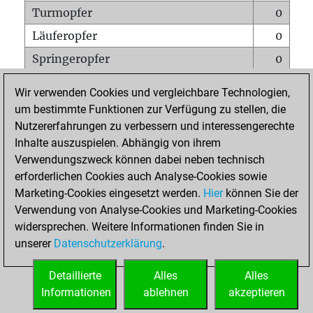
Turmopfer
0
Läuferopfer
0
Springeropfer
0
Bauernopfer
0
Wir verwenden Cookies und vergleichbare Technologien,
Matt auf vollem Brett
0
um bestimmte Funktionen zur Verfügung zu stellen, die
Nutzererfahrungen zu verbessern und interessengerechte
Bauer setzt Matt
0
Inhalte auszuspielen. Abhängig von ihrem
Erstickte Matts
0
Verwendungszweck können dabei neben technisch
Unterverwandlungen
0
erforderlichen Cookies auch Analyse-Cookies sowie
Marketing-Cookies eingesetzt werden.
Hier
können Sie der
Türme auf der siebten
0
Verwendung von Analyse-Cookies und Marketing-Cookies
widersprechen. Weitere Informationen finden Sie in
unserer
Datenschutzerklärung
.
STARTSEITE
Detaillierte
Alles
Alles
Informationen
ablehnen
akzeptieren