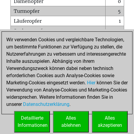
Damenopfer
0
Turmopfer
5
Läuferopfer
1
Springeropfer
1
Wir verwenden Cookies und vergleichbare Technologien,
Bauernopfer
2
um bestimmte Funktionen zur Verfügung zu stellen, die
Matt auf vollem Brett
0
Nutzererfahrungen zu verbessern und interessengerechte
Bauer setzt Matt
0
Inhalte auszuspielen. Abhängig von ihrem
Verwendungszweck können dabei neben technisch
Erstickte Matts
0
erforderlichen Cookies auch Analyse-Cookies sowie
Unterverwandlungen
0
Marketing-Cookies eingesetzt werden.
Hier
können Sie der
Verwendung von Analyse-Cookies und Marketing-Cookies
Türme auf der siebten
0
widersprechen. Weitere Informationen finden Sie in
unserer
Datenschutzerklärung
.
STARTSEITE
Detaillierte
Alles
Alles
Informationen
ablehnen
akzeptieren