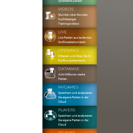
Spielstärke passen
VIDEOS
Stunden über Stunden
hochklassiger
Trainingsvideos
LIVE
Live Partien aus laufenden
Großmeisterturnieren
OPENINGS
Erfassen und Üben Sie Ihr
Eröffnungsrepertoire
DATABASE
Acht Millionen starke
Partien
MYGAMES
Speichern und analysieren
Sie eigene Partien in der
Cloud
PLAYERS
Speichern und analysieren
Sie eigene Partien in der
Cloud
STUDIES