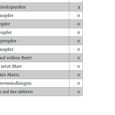
heitspunkte
3
nopfer
0
opfer
0
ropfer
0
geropfer
0
nopfer
0
auf vollem Brett
0
 setzt Matt
0
ckte Matts
0
rverwandlungen
0
 auf der siebten
0