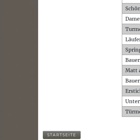
Schön
Dame
Turm
Läufe
Sprin
Bauer
Matt 
Bauer
Ersti
Unte
Türme
STARTSEITE