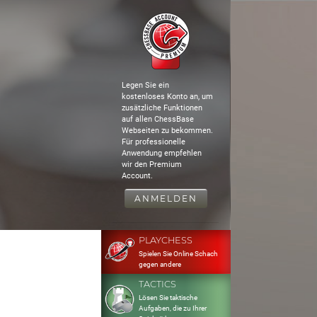
Legen Sie ein
kostenloses Konto an, um
zusätzliche Funktionen
auf allen ChessBase
Webseiten zu bekommen.
Für professionelle
Anwendung empfehlen
wir den Premium
Account.
ANMELDEN
PLAYCHESS
Spielen Sie Online Schach
gegen andere
TACTICS
Lösen Sie taktische
Aufgaben, die zu Ihrer