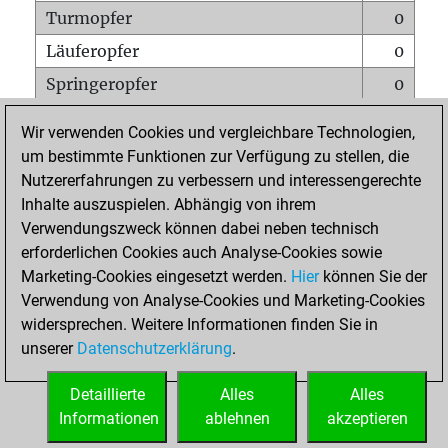
Turmopfer
0
Läuferopfer
0
Springeropfer
0
Bauernopfer
2
Wir verwenden Cookies und vergleichbare Technologien,
Matt auf vollem Brett
0
um bestimmte Funktionen zur Verfügung zu stellen, die
Nutzererfahrungen zu verbessern und interessengerechte
Bauer setzt Matt
0
Inhalte auszuspielen. Abhängig von ihrem
Erstickte Matts
0
Verwendungszweck können dabei neben technisch
Unterverwandlungen
0
erforderlichen Cookies auch Analyse-Cookies sowie
Marketing-Cookies eingesetzt werden.
Hier
können Sie der
Türme auf der siebten
0
Verwendung von Analyse-Cookies und Marketing-Cookies
widersprechen. Weitere Informationen finden Sie in
unserer
Datenschutzerklärung
.
STARTSEITE
Detaillierte
Alles
Alles
Informationen
ablehnen
akzeptieren