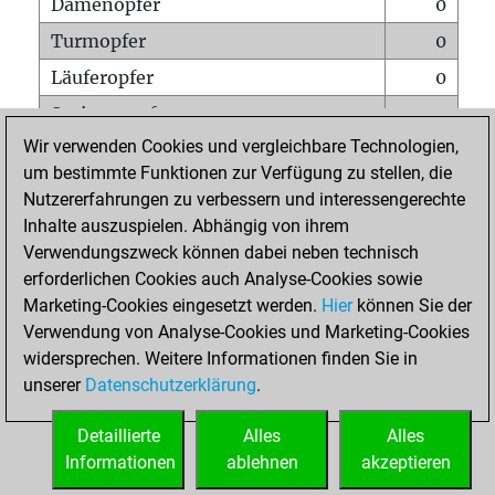
Damenopfer
0
Turmopfer
0
Läuferopfer
0
Springeropfer
3
Wir verwenden Cookies und vergleichbare Technologien,
Bauernopfer
0
um bestimmte Funktionen zur Verfügung zu stellen, die
Matt auf vollem Brett
0
Nutzererfahrungen zu verbessern und interessengerechte
Bauer setzt Matt
0
Inhalte auszuspielen. Abhängig von ihrem
Verwendungszweck können dabei neben technisch
Erstickte Matts
0
erforderlichen Cookies auch Analyse-Cookies sowie
Unterverwandlungen
0
Marketing-Cookies eingesetzt werden.
Hier
können Sie der
Verwendung von Analyse-Cookies und Marketing-Cookies
Türme auf der siebten
0
widersprechen. Weitere Informationen finden Sie in
unserer
Datenschutzerklärung
.
STARTSEITE
Detaillierte
Alles
Alles
Informationen
ablehnen
akzeptieren