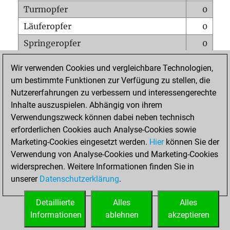
Turmopfer
0
Läuferopfer
0
Springeropfer
0
Bauernopfer
0
Wir verwenden Cookies und vergleichbare Technologien,
Matt auf vollem Brett
0
um bestimmte Funktionen zur Verfügung zu stellen, die
Nutzererfahrungen zu verbessern und interessengerechte
Bauer setzt Matt
0
Inhalte auszuspielen. Abhängig von ihrem
Erstickte Matts
0
Verwendungszweck können dabei neben technisch
Unterverwandlungen
0
erforderlichen Cookies auch Analyse-Cookies sowie
Marketing-Cookies eingesetzt werden.
Hier
können Sie der
Türme auf der siebten
0
Verwendung von Analyse-Cookies und Marketing-Cookies
widersprechen. Weitere Informationen finden Sie in
unserer
Datenschutzerklärung
.
STARTSEITE
Detaillierte
Alles
Alles
Informationen
ablehnen
akzeptieren