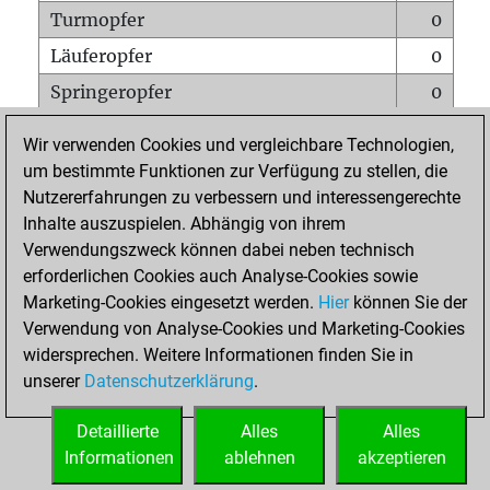
Turmopfer
0
Läuferopfer
0
Springeropfer
0
Bauernopfer
0
Wir verwenden Cookies und vergleichbare Technologien,
Matt auf vollem Brett
0
um bestimmte Funktionen zur Verfügung zu stellen, die
Nutzererfahrungen zu verbessern und interessengerechte
Bauer setzt Matt
0
Inhalte auszuspielen. Abhängig von ihrem
Erstickte Matts
0
Verwendungszweck können dabei neben technisch
Unterverwandlungen
0
erforderlichen Cookies auch Analyse-Cookies sowie
Marketing-Cookies eingesetzt werden.
Hier
können Sie der
Türme auf der siebten
0
Verwendung von Analyse-Cookies und Marketing-Cookies
widersprechen. Weitere Informationen finden Sie in
unserer
Datenschutzerklärung
.
STARTSEITE
Detaillierte
Alles
Alles
Informationen
ablehnen
akzeptieren