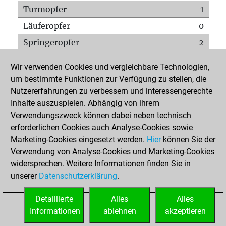
Turmopfer
1
Läuferopfer
0
Springeropfer
2
Bauernopfer
1
Wir verwenden Cookies und vergleichbare Technologien,
Matt auf vollem Brett
0
um bestimmte Funktionen zur Verfügung zu stellen, die
Nutzererfahrungen zu verbessern und interessengerechte
Bauer setzt Matt
0
Inhalte auszuspielen. Abhängig von ihrem
Erstickte Matts
0
Verwendungszweck können dabei neben technisch
Unterverwandlungen
0
erforderlichen Cookies auch Analyse-Cookies sowie
Marketing-Cookies eingesetzt werden.
Hier
können Sie der
Türme auf der siebten
0
Verwendung von Analyse-Cookies und Marketing-Cookies
widersprechen. Weitere Informationen finden Sie in
unserer
Datenschutzerklärung
.
STARTSEITE
Detaillierte
Alles
Alles
Informationen
ablehnen
akzeptieren