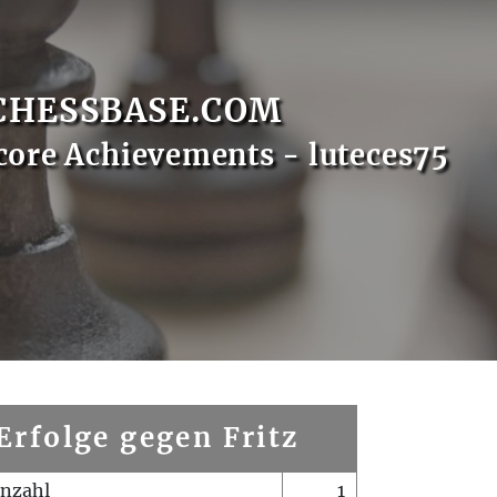
CHESSBASE.COM
core Achievements - luteces75
Erfolge gegen Fritz
enzahl
1