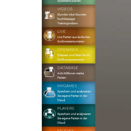
Spielstärke passen
VIDEOS
Stunden über Stunden
hochklassiger
Trainingsvideos
LIVE
Live Partien aus laufenden
Großmeisterturnieren
OPENINGS
Erfassen und Üben Sie Ihr
Eröffnungsrepertoire
DATABASE
Acht Millionen starke
Partien
MYGAMES
Speichern und analysieren
Sie eigene Partien in der
Cloud
PLAYERS
Speichern und analysieren
Sie eigene Partien in der
Cloud
STUDIES