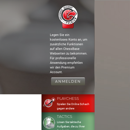
Legen Sie ein
kostenloses Konto an, um
zusätzliche Funktionen
auf allen ChessBase
Webseiten zu bekommen.
Für professionelle
Anwendung empfehlen
wir den Premium
Account.
ANMELDEN
PLAYCHESS
Spielen Sie Online Schach
gegen andere
TACTICS
Lösen Sie taktische
Aufgaben, die zu Ihrer