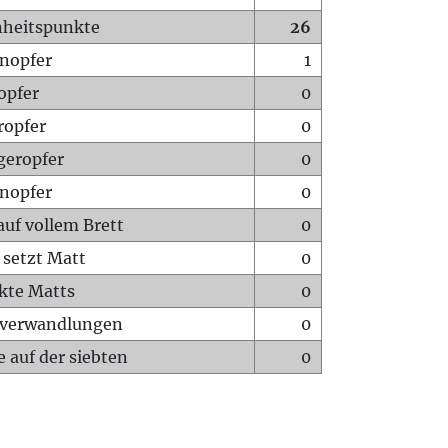
heitspunkte
26
nopfer
1
opfer
0
ropfer
0
geropfer
0
nopfer
0
auf vollem Brett
0
 setzt Matt
0
ckte Matts
0
rverwandlungen
0
 auf der siebten
0