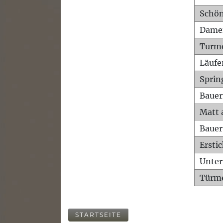
Schön
Dame
Turm
Läufe
Sprin
Bauer
Matt 
Bauer
Ersti
Unte
Türme
STARTSEITE