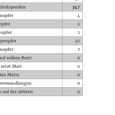
heitspunkte
347
nopfer
4
opfer
2
ropfer
1
geropfer
27
nopfer
7
auf vollem Brett
0
 setzt Matt
0
ckte Matts
0
rverwandlungen
0
 auf der siebten
0