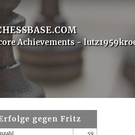
CHESSBASE.COM
core Achievements - lutz1959kro
Erfolge gegen Fritz
enzahl
59