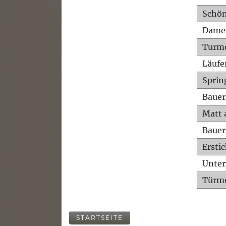
Schön
Dame
Turm
Läufe
Sprin
Bauer
Matt 
Bauer
Ersti
Unte
Türme
STARTSEITE