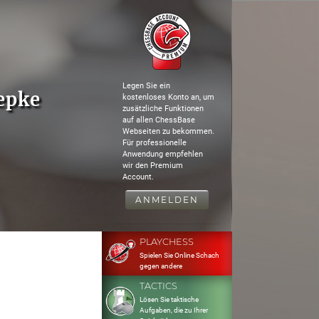
Legen Sie ein
epke
kostenloses Konto an, um
zusätzliche Funktionen
auf allen ChessBase
Webseiten zu bekommen.
Für professionelle
Anwendung empfehlen
wir den Premium
Account.
ANMELDEN
PLAYCHESS
Spielen Sie Online Schach
gegen andere
TACTICS
Lösen Sie taktische
Aufgaben, die zu Ihrer