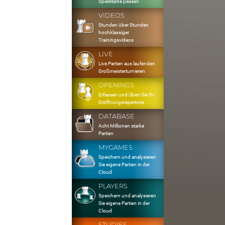
Spielstärke passen
VIDEOS
Stunden über Stunden
hochklassiger
Trainingsvideos
LIVE
Live Partien aus laufenden
Großmeisterturnieren
OPENINGS
Erfassen und Üben Sie Ihr
Eröffnungsrepertoire
DATABASE
Acht Millionen starke
Partien
MYGAMES
Speichern und analysieren
Sie eigene Partien in der
Cloud
PLAYERS
Speichern und analysieren
Sie eigene Partien in der
Cloud
STUDIES