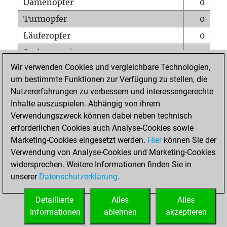
Damenopfer
0
Turmopfer
0
Läuferopfer
0
Springeropfer
0
Wir verwenden Cookies und vergleichbare Technologien,
Bauernopfer
0
um bestimmte Funktionen zur Verfügung zu stellen, die
Matt auf vollem Brett
0
Nutzererfahrungen zu verbessern und interessengerechte
Bauer setzt Matt
0
Inhalte auszuspielen. Abhängig von ihrem
Verwendungszweck können dabei neben technisch
Erstickte Matts
0
erforderlichen Cookies auch Analyse-Cookies sowie
Unterverwandlungen
0
Marketing-Cookies eingesetzt werden.
Hier
können Sie der
Verwendung von Analyse-Cookies und Marketing-Cookies
Türme auf der siebten
0
widersprechen. Weitere Informationen finden Sie in
unserer
Datenschutzerklärung
.
STARTSEITE
Detaillierte
Alles
Alles
Informationen
ablehnen
akzeptieren