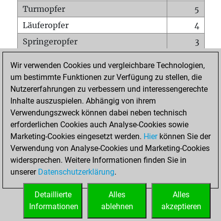
Turmopfer
5
Läuferopfer
4
Springeropfer
3
Bauernopfer
5
Wir verwenden Cookies und vergleichbare Technologien,
Matt auf vollem Brett
0
um bestimmte Funktionen zur Verfügung zu stellen, die
Nutzererfahrungen zu verbessern und interessengerechte
Bauer setzt Matt
0
Inhalte auszuspielen. Abhängig von ihrem
Erstickte Matts
0
Verwendungszweck können dabei neben technisch
Unterverwandlungen
0
erforderlichen Cookies auch Analyse-Cookies sowie
Marketing-Cookies eingesetzt werden.
Hier
können Sie der
Türme auf der siebten
0
Verwendung von Analyse-Cookies und Marketing-Cookies
widersprechen. Weitere Informationen finden Sie in
unserer
Datenschutzerklärung
.
STARTSEITE
Detaillierte
Alles
Alles
Informationen
ablehnen
akzeptieren