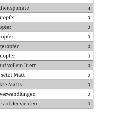
heitspunkte
3
nopfer
0
opfer
0
ropfer
0
geropfer
0
nopfer
0
auf vollem Brett
0
 setzt Matt
0
ckte Matts
0
rverwandlungen
0
 auf der siebten
0