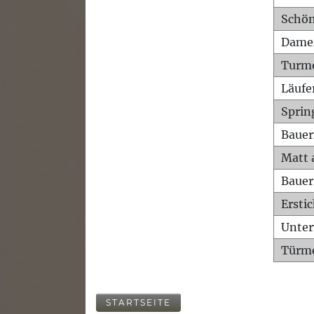
Schön
Dame
Turm
Läufe
Sprin
Bauer
Matt 
Bauer
Ersti
Unte
Türme
STARTSEITE