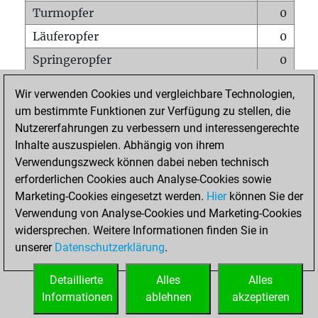
Turmopfer
0
Läuferopfer
0
Springeropfer
0
Bauernopfer
0
Wir verwenden Cookies und vergleichbare Technologien,
Matt auf vollem Brett
0
um bestimmte Funktionen zur Verfügung zu stellen, die
Nutzererfahrungen zu verbessern und interessengerechte
Bauer setzt Matt
0
Inhalte auszuspielen. Abhängig von ihrem
Erstickte Matts
0
Verwendungszweck können dabei neben technisch
Unterverwandlungen
0
erforderlichen Cookies auch Analyse-Cookies sowie
Marketing-Cookies eingesetzt werden.
Hier
können Sie der
Türme auf der siebten
0
Verwendung von Analyse-Cookies und Marketing-Cookies
widersprechen. Weitere Informationen finden Sie in
unserer
Datenschutzerklärung
.
STARTSEITE
Detaillierte
Alles
Alles
Informationen
ablehnen
akzeptieren