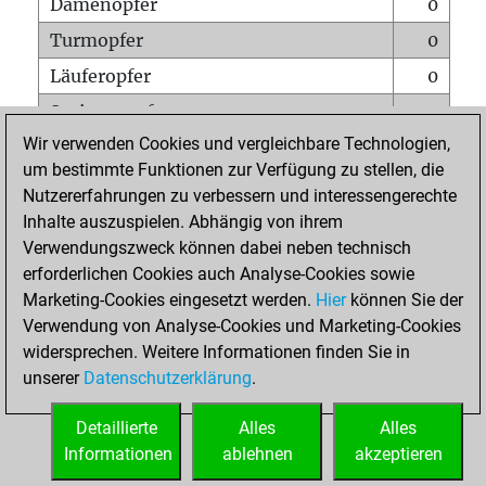
Damenopfer
0
Turmopfer
0
Läuferopfer
0
Springeropfer
0
Wir verwenden Cookies und vergleichbare Technologien,
Bauernopfer
2
um bestimmte Funktionen zur Verfügung zu stellen, die
Matt auf vollem Brett
0
Nutzererfahrungen zu verbessern und interessengerechte
Bauer setzt Matt
0
Inhalte auszuspielen. Abhängig von ihrem
Verwendungszweck können dabei neben technisch
Erstickte Matts
0
erforderlichen Cookies auch Analyse-Cookies sowie
Unterverwandlungen
0
Marketing-Cookies eingesetzt werden.
Hier
können Sie der
Verwendung von Analyse-Cookies und Marketing-Cookies
Türme auf der siebten
0
widersprechen. Weitere Informationen finden Sie in
unserer
Datenschutzerklärung
.
STARTSEITE
Detaillierte
Alles
Alles
Informationen
ablehnen
akzeptieren