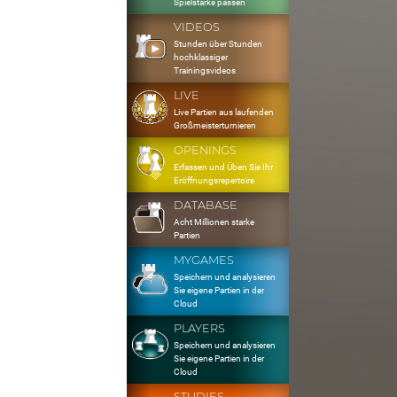
Spielstärke passen
VIDEOS
Stunden über Stunden
hochklassiger
Trainingsvideos
LIVE
Live Partien aus laufenden
Großmeisterturnieren
OPENINGS
Erfassen und Üben Sie Ihr
Eröffnungsrepertoire
DATABASE
Acht Millionen starke
Partien
MYGAMES
Speichern und analysieren
Sie eigene Partien in der
Cloud
PLAYERS
Speichern und analysieren
Sie eigene Partien in der
Cloud
STUDIES