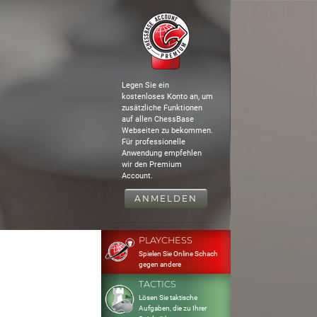
Legen Sie ein
kostenloses Konto an, um
zusätzliche Funktionen
auf allen ChessBase
Webseiten zu bekommen.
Für professionelle
Anwendung empfehlen
wir den Premium
Account.
ANMELDEN
PLAYCHESS
Spielen Sie Online Schach
gegen andere
TACTICS
Lösen Sie taktische
Aufgaben, die zu Ihrer