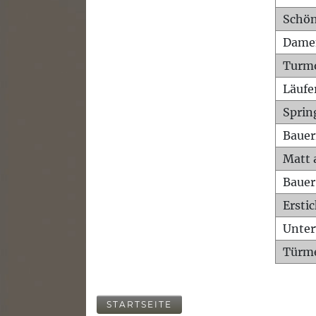
Schön
Dame
Turm
Läufe
Sprin
Bauer
Matt 
Bauer
Ersti
Unte
Türme
STARTSEITE