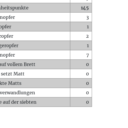
heitspunkte
145
nopfer
3
opfer
1
ropfer
2
geropfer
1
nopfer
7
auf vollem Brett
0
 setzt Matt
0
ckte Matts
0
rverwandlungen
0
 auf der siebten
0